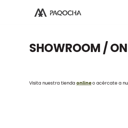
Saltar
al
contenido
SHOWROOM / ONL
Visita nuestra tienda
online
o acércate a n